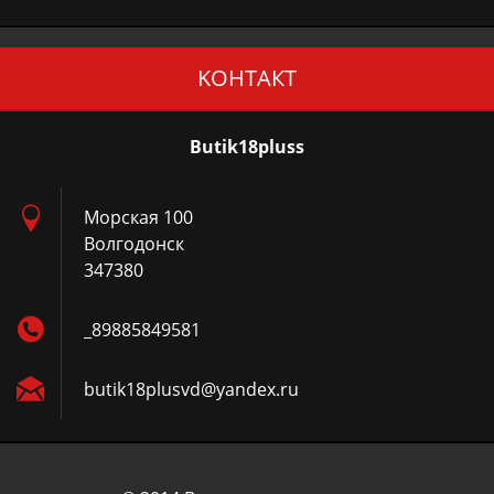
KOНТАКТ
Butik18pluss
Морская 100
Волгодонск
347380
_89885849581
butik18p
lusvd@ya
ndex.ru