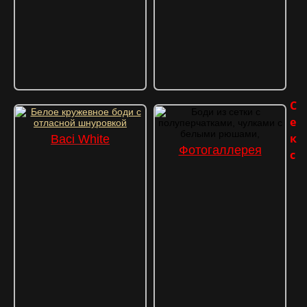
С
е
к
Baci White
Фотогаллерея
с